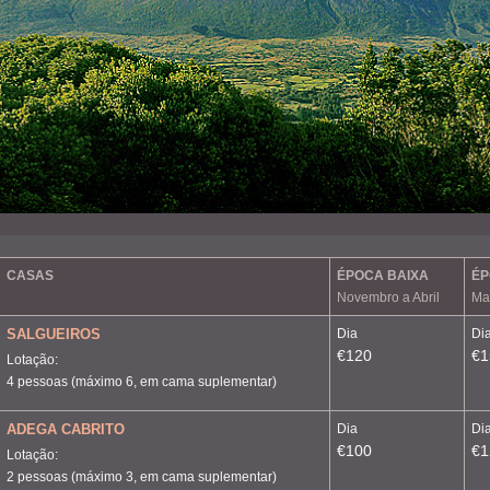
CASAS
ÉPOCA BAIXA
ÉP
Novembro a Abril
Mai
SALGUEIROS
Dia
Di
€120
€1
Lotação:
4 pessoas (máximo 6, em cama suplementar)
ADEGA CABRITO
Dia
Di
€100
€1
Lotação:
2 pessoas (máximo 3, em cama suplementar)